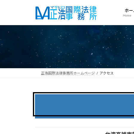
コ
ナ
ン
ビ
ホー
Home
テ
ゲ
ン
ー
ツ
シ
へ
ョ
ス
ン
キ
に
ッ
移
プ
動
正浩国際法律事務所ホームページ
アクセス