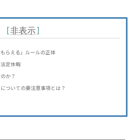
次
[
非表示
]
がもらえる」ルールの正体
い法定休暇
なのか？
当についての要注意事項とは？