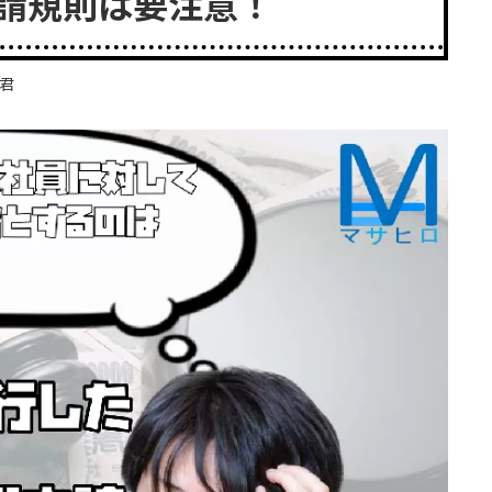
請規則は要注意！
君