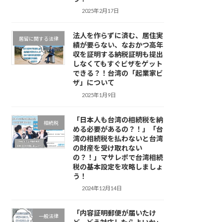
2025年2月17日
法人を作らずに済む、居住実
居留に関する法律
績が要らない、なおかつ高年
収を証明する納税証明も提出
しなくてもすぐビザをゲット
できる？！台湾の「起業家ビ
ザ」について
2025年1月9日
「日本人も台湾の相続税を納
相続税
める必要があるの？！」「台
湾の相続税を払わないと台湾
の財産を受け取れない
の？！」マサレポで台湾相続
税の基本設定を攻略しましょ
う！
2024年12月14日
「内容証明郵便が届いたけ
一般法律