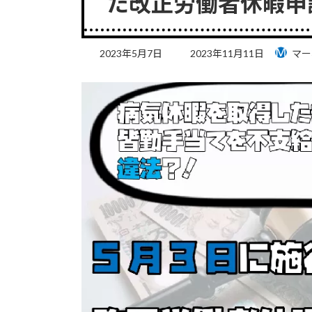
た改正労働者休暇申
最
2023年5月7日
2023年11月11日
マー
終
更
新
日
時
: