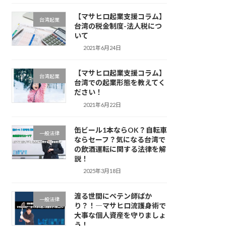
【マサヒロ起業支援コラム】
台湾起業
台湾の税金制度-法人税につ
いて
2021年6月24日
【マサヒロ起業支援コラム】
台湾起業
台湾での起業形態を教えてく
ださい！
2021年6月22日
缶ビール1本ならOK？自転車
一般法律
ならセーフ？気になる台湾で
の飲酒運転に関する法律を解
説！
2025年3月18日
渡る世間にペテン師ばか
一般法律
り？！―マサヒロ流護身術で
大事な個人資産を守りましょ
う！