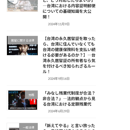
ど、どう対応したらよいか」
―台湾における内容証明郵便
についての基礎知識を大公
開！
2024年11月9日
【台湾の永久居留証を取った
居留に関する法律
ら、台湾に住んでいなくても
台湾の健康保険料を支払い続
ける必要があるのか？】―台
湾永久居留証の所有者なら気
を付けるべき知られざるルー
ル！
2024年9月16日
「みなし残業代制度が合法？
労務
非合法？」―法的観点から見
る台湾における定額残業代
2024年6月29日
「訴えてやる」と言い放った
一般法律