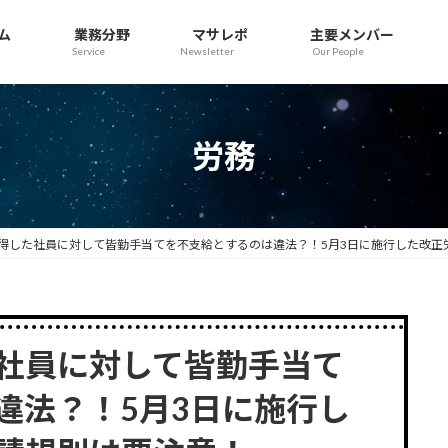
ム
業務分野
マサレポ
主要メンバー
Service
Newsletter
Our People
労務
得した社員に対して皆勤手当てを不支給とするのは違法？！5月3日に施行した改正
社員に対して皆勤手当て
違法？！5月3日に施行し