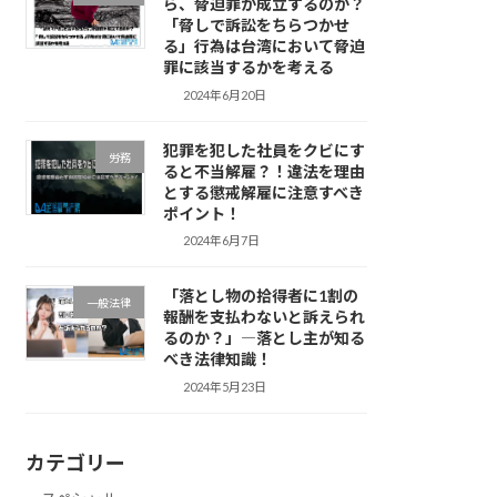
ら、脅迫罪が成立するのか？
「脅しで訴訟をちらつかせ
る」行為は台湾において脅迫
罪に該当するかを考える
2024年6月20日
犯罪を犯した社員をクビにす
労務
ると不当解雇？！違法を理由
とする懲戒解雇に注意すべき
ポイント！
2024年6月7日
「落とし物の拾得者に1割の
一般法律
報酬を支払わないと訴えられ
るのか？」―落とし主が知る
べき法律知識！
2024年5月23日
カテゴリー