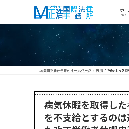
コ
ナ
ン
ビ
ホー
Home
テ
ゲ
ン
ー
ツ
シ
へ
ョ
ス
ン
キ
に
ッ
移
プ
動
正浩国際法律事務所ホームページ
労務
病気休暇を取
病気休暇を取得した
を不支給とするのは