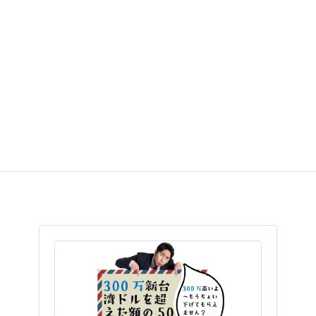
年間享受可能な優遇税制が用意されています（
5年
に延長可能
）。こちらの優遇を受けるために要留意
なキーワードは、
「一定の要件」、「初めて長期滞
在」、「300万台湾ドル」
等となります。一つの要
素でも欠けたら、即座適用対象から外されるとい
う、比較的に厳しい制度でございます。(以下マサレ
ポも合わせてご参照ください）