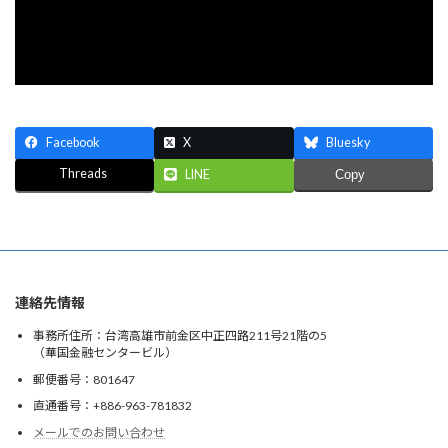
Facebook
X
Bluesky
Threads
LINE
Copy
連絡先情報
事務所住所：台湾高雄市前金区中正四路211号21階の5
（華国金融センタービル）
郵便番号：801647
直通番号：+886-963-781832
メールでのお問い合わせ