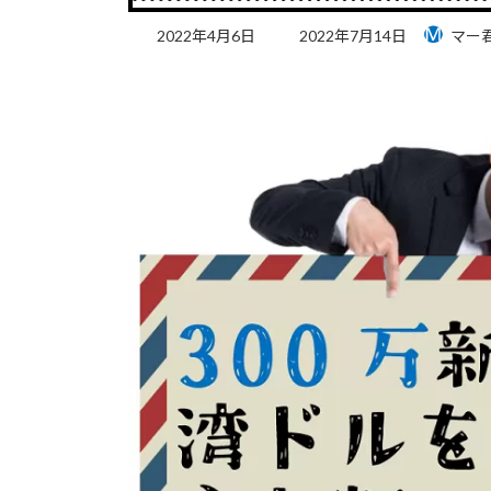
最
2022年4月6日
2022年7月14日
マー
終
更
新
日
時
: