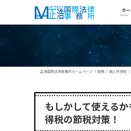
コ
ナ
ン
ビ
ホー
Home
テ
ゲ
ン
ー
ツ
シ
へ
ョ
ス
ン
キ
に
ッ
移
プ
動
正浩国際法律事務所ホームページ
税務
個人所得税
もしかして使えるか
得税の節税対策！