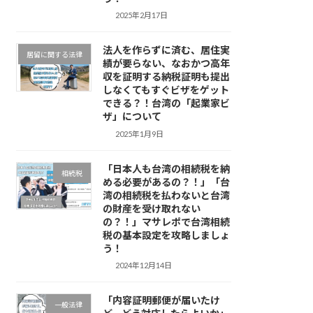
2025年2月17日
法人を作らずに済む、居住実
居留に関する法律
績が要らない、なおかつ高年
収を証明する納税証明も提出
しなくてもすぐビザをゲット
できる？！台湾の「起業家ビ
ザ」について
2025年1月9日
「日本人も台湾の相続税を納
相続税
める必要があるの？！」「台
湾の相続税を払わないと台湾
の財産を受け取れない
の？！」マサレポで台湾相続
税の基本設定を攻略しましょ
う！
2024年12月14日
「内容証明郵便が届いたけ
一般法律