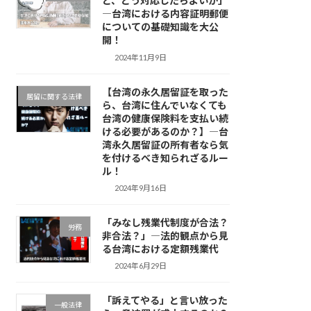
ど、どう対応したらよいか」
―台湾における内容証明郵便
についての基礎知識を大公
開！
2024年11月9日
【台湾の永久居留証を取った
居留に関する法律
ら、台湾に住んでいなくても
台湾の健康保険料を支払い続
ける必要があるのか？】―台
湾永久居留証の所有者なら気
を付けるべき知られざるルー
ル！
2024年9月16日
「みなし残業代制度が合法？
労務
非合法？」―法的観点から見
る台湾における定額残業代
2024年6月29日
「訴えてやる」と言い放った
一般法律