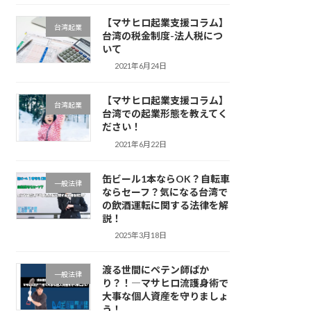
【マサヒロ起業支援コラム】
台湾起業
台湾の税金制度-法人税につ
いて
2021年6月24日
【マサヒロ起業支援コラム】
台湾起業
台湾での起業形態を教えてく
ださい！
2021年6月22日
缶ビール1本ならOK？自転車
一般法律
ならセーフ？気になる台湾で
の飲酒運転に関する法律を解
説！
2025年3月18日
渡る世間にペテン師ばか
一般法律
り？！―マサヒロ流護身術で
大事な個人資産を守りましょ
う！