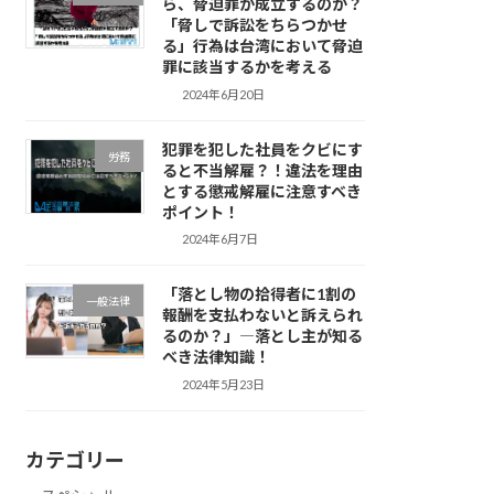
ら、脅迫罪が成立するのか？
「脅しで訴訟をちらつかせ
る」行為は台湾において脅迫
罪に該当するかを考える
2024年6月20日
犯罪を犯した社員をクビにす
労務
ると不当解雇？！違法を理由
とする懲戒解雇に注意すべき
ポイント！
2024年6月7日
「落とし物の拾得者に1割の
一般法律
報酬を支払わないと訴えられ
るのか？」―落とし主が知る
べき法律知識！
2024年5月23日
カテゴリー