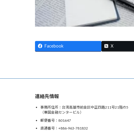
Facebook
X
連絡先情報
事務所住所：台湾高雄市前金区中正四路211号21階の5
（華国金融センタービル）
郵便番号：801647
直通番号：+886-963-781832