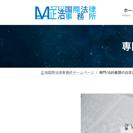
コ
ナ
ン
ビ
ホー
Home
テ
ゲ
ン
ー
ツ
シ
へ
ョ
専
ス
ン
キ
に
ッ
移
プ
動
正浩国際法律事務所ホームページ
専門/法的書類の日