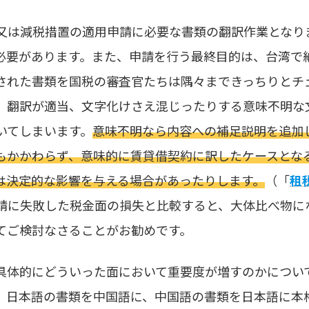
又は減税措置の適用申請に必要な書類の翻訳作業となり
必要があります。また、申請を行う最終目的は、台湾で
された書類を国税の審査官たちは隅々まできっちりとチ
、翻訳が適当、文字化けさえ混じったりする意味不明な
いてしまいます。
意味不明なら内容への補足説明を追加
もかかわらず、意味的に賃貸借契約に訳したケースとな
は決定的な影響を与える場合があったりします。
（「
租
請に失敗した税金面の損失と比較すると、大体比べ物に
てご検討なさることがお勧めです。
具体的にどういった面において重要度が増すのかについ
、日本語の書類を中国語に、中国語の書類を日本語に本