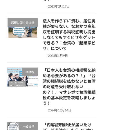
2025年2月17日
法人を作らずに済む、居住実
居留に関する法律
績が要らない、なおかつ高年
収を証明する納税証明も提出
しなくてもすぐビザをゲット
できる？！台湾の「起業家ビ
ザ」について
2025年1月9日
「日本人も台湾の相続税を納
相続税
める必要があるの？！」「台
湾の相続税を払わないと台湾
の財産を受け取れない
の？！」マサレポで台湾相続
税の基本設定を攻略しましょ
う！
2024年12月14日
「内容証明郵便が届いたけ
一般法律