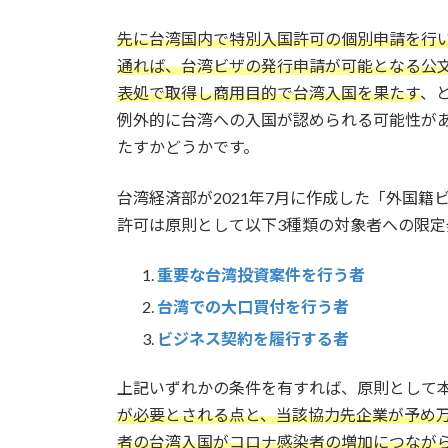
先に台湾国内で特別入国許可の個別申請を行
通れば、台湾ビザの発行申請が可能となる公
表処で取得し商用目的で台湾入国を果たす
、
例外的に台湾への入国が認められる可能性が
たすかどうかです。
台湾経済部が2021年7月に作成した「外国
許可は原則として以下3種類の対象者への限定
重要な台湾投資案件を行う者
台湾での大口買付を行う者
ビジネス契約を履行する者
上記いずれかの条件を有すれば、原則として
が必要とされる点と、当該協力先企業が予め
者の台湾入国がコロナ感染者の増加につなが