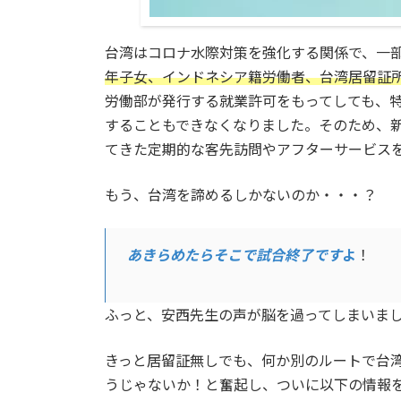
台湾はコロナ水際対策を強化する関係で、一
年子女、インドネシア籍労働者、台湾居留証
労働部が発行する就業許可をもってしても、特
することもできなくなりました。そのため、
てきた定期的な客先訪問やアフターサービス
もう、台湾を諦めるしかないのか・・・？
あきらめたらそこで試合終了です
よ
！
ふっと、安西先生の声が脳を過ってしまいま
きっと居留証無しでも、何か別のルートで台
うじゃないか！と奮起し、ついに以下の情報