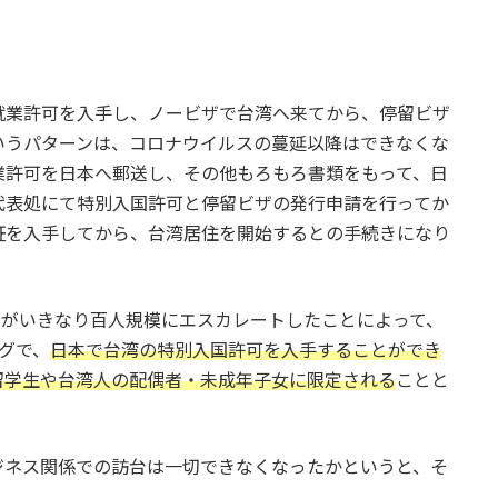
就業許可を入手し、ノービザで台湾へ来てから、停留ビザ
いうパターンは、コロナウイルスの蔓延以降はできなくな
業許可を日本へ郵送し、その他もろもろ書類をもって、日
代表処にて特別入国許可と停留ビザの発行申請を行ってか
証を入手してから、台湾居住を開始するとの手続きになり
染者がいきなり百人規模にエスカレートしたことによって、
グで、
日本で台湾の特別入国許可を入手することができ
留学生や台湾人の配偶者・未成年子女に限定される
ことと
ジネス関係での訪台は一切できなくなったかというと、そ