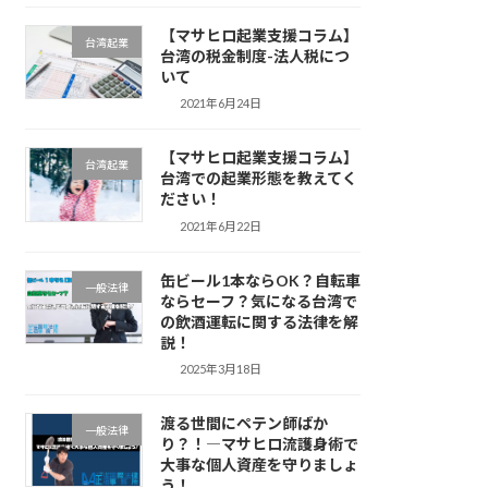
【マサヒロ起業支援コラム】
台湾起業
台湾の税金制度-法人税につ
いて
2021年6月24日
【マサヒロ起業支援コラム】
台湾起業
台湾での起業形態を教えてく
ださい！
2021年6月22日
缶ビール1本ならOK？自転車
一般法律
ならセーフ？気になる台湾で
の飲酒運転に関する法律を解
説！
2025年3月18日
渡る世間にペテン師ばか
一般法律
り？！―マサヒロ流護身術で
大事な個人資産を守りましょ
う！