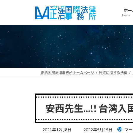
コ
ナ
ン
ビ
ホー
Home
テ
ゲ
ン
ー
ツ
シ
へ
ョ
ス
ン
キ
に
ッ
移
プ
動
正浩国際法律事務所ホームページ
居留に関する法律
安西先生…!! 台湾
最
2021年12月8日
2022年5月15日
マー