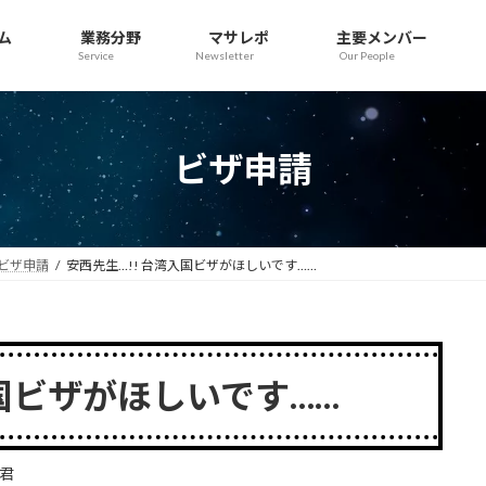
ム
業務分野
マサレポ
主要メンバー
Service
Newsletter
Our People
ビザ申請
ビザ申請
安西先生…!! 台湾入国ビザがほしいです……
入国ビザがほしいです……
君