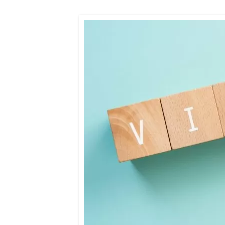
終
更
新
日
時
: