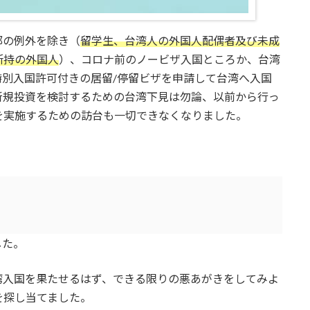
部の例外を除き（
留学生、台湾人の外国人配偶者及び未成
所持の外国人
）、コロナ前のノービザ入国ところか、台湾
別入国許可付きの居留/停留ビザを申請して台湾へ入国
新規投資を検討するための台湾下見は勿論、以前から行っ
を実施するための訪台も一切できなくなりました。
した。
湾入国を果たせるはず、できる限りの悪あがきをしてみよ
を探し当てました。