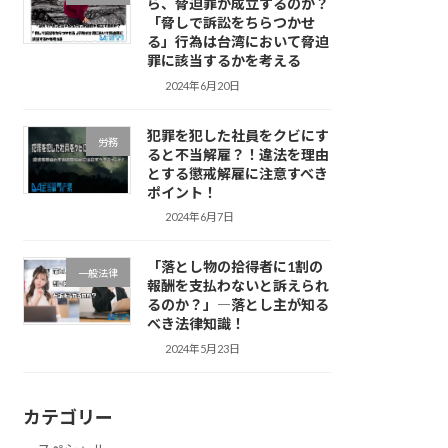
ら、脅迫罪が成立するのか？
「脅しで訴訟をちらつかせ
る」行為は台湾において脅迫
罪に該当するかを考える
2024年6月20日
犯罪を犯した社員をクビにす
労務
ると不当解雇？！違法を理由
とする懲戒解雇に注意すべき
ポイント！
2024年6月7日
「落とし物の拾得者に1割の
一般法律
報酬を支払わないと訴えられ
るのか？」―落とし主が知る
べき法律知識！
2024年5月23日
カテゴリー