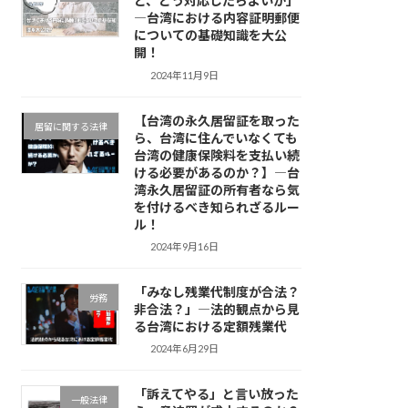
ど、どう対応したらよいか」
―台湾における内容証明郵便
についての基礎知識を大公
開！
2024年11月9日
【台湾の永久居留証を取った
居留に関する法律
ら、台湾に住んでいなくても
台湾の健康保険料を支払い続
ける必要があるのか？】―台
湾永久居留証の所有者なら気
を付けるべき知られざるルー
ル！
2024年9月16日
「みなし残業代制度が合法？
労務
非合法？」―法的観点から見
る台湾における定額残業代
2024年6月29日
「訴えてやる」と言い放った
一般法律