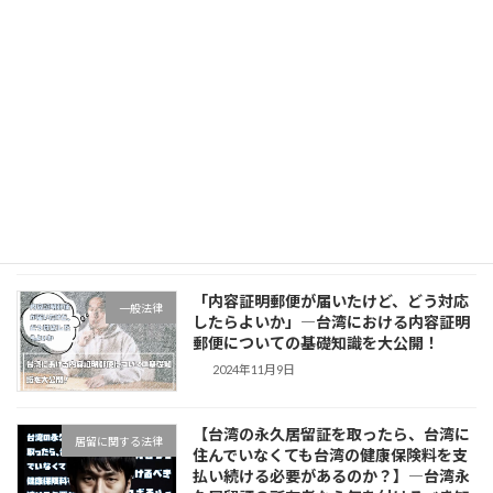
法人を作らずに済む、居住実績が要らな
居留に関する法律
い、なおかつ高年収を証明する納税証明
も提出しなくてもすぐビザをゲットでき
る？！台湾の「起業家ビザ」について
2025年1月9日
「日本人も台湾の相続税を納める必要が
相続税
あるの？！」「台湾の相続税を払わない
と台湾の財産を受け取れないの？！」マ
サレポで台湾相続税の基本設定を攻略し
ましょう！
2024年12月14日
「内容証明郵便が届いたけど、どう対応
一般法律
したらよいか」―台湾における内容証明
郵便についての基礎知識を大公開！
2024年11月9日
【台湾の永久居留証を取ったら、台湾に
居留に関する法律
住んでいなくても台湾の健康保険料を支
払い続ける必要があるのか？】―台湾永