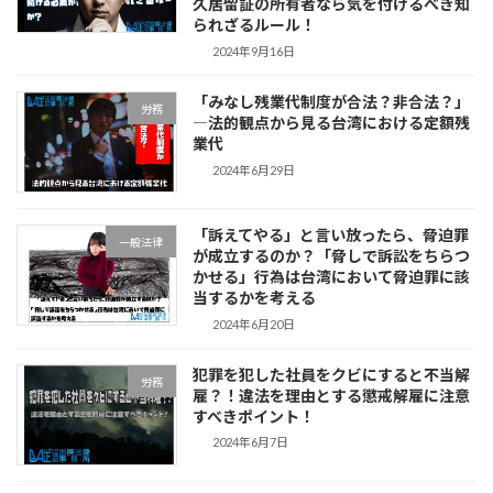
久居留証の所有者なら気を付けるべき知
られざるルール！
2024年9月16日
「みなし残業代制度が合法？非合法？」
労務
―法的観点から見る台湾における定額残
業代
2024年6月29日
「訴えてやる」と言い放ったら、脅迫罪
一般法律
が成立するのか？「脅しで訴訟をちらつ
かせる」行為は台湾において脅迫罪に該
当するかを考える
2024年6月20日
犯罪を犯した社員をクビにすると不当解
労務
雇？！違法を理由とする懲戒解雇に注意
すべきポイント！
2024年6月7日