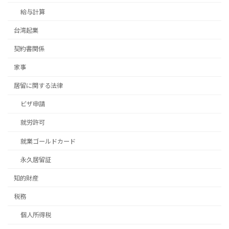
給与計算
台湾起業
契約書関係
家事
居留に関する法律
ビザ申請
就労許可
就業ゴールドカード
永久居留証
知的財産
税務
個人所得税