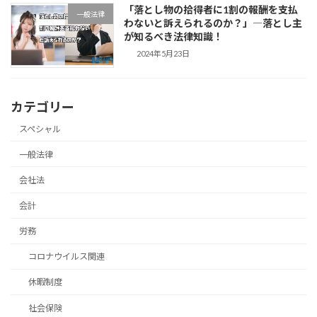
「落とし物の拾得者に1割の報酬を支払
一般法律
わないと訴えられるのか？」―落とし主
が知るべき法律知識！
2024年5月23日
カテゴリー
スペシャル
一般法律
会社法
会計
労務
コロナウイルス関連
休暇制度
社会保険