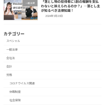
「落とし物の拾得者に1割の報酬を支払
一般法律
わないと訴えられるのか？」―落とし主
が知るべき法律知識！
2024年5月23日
カテゴリー
スペシャル
一般法律
会社法
会計
労務
コロナウイルス関連
休暇制度
社会保険