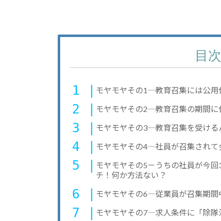
目
モヤモヤその1―教育召集には公用
モヤモヤその2―教育召集の期間に
モヤモヤその3―教育召集を受ける
モヤモヤその4―社員が召集されて
モヤモヤその5－うちの社員が今回
チ！何か方法ない？
モヤモヤその6―従業員が召集期間
モヤモヤその7―求人条件に「除隊