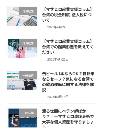
【マサヒロ起業支援コラム】
台湾起業
台湾の税金制度-法人税につ
いて
2021年6月24日
【マサヒロ起業支援コラム】
台湾起業
台湾での起業形態を教えてく
ださい！
2021年6月22日
缶ビール1本ならOK？自転車
一般法律
ならセーフ？気になる台湾で
の飲酒運転に関する法律を解
説！
2025年3月18日
渡る世間にペテン師ばか
一般法律
り？！―マサヒロ流護身術で
大事な個人資産を守りましょ
う！