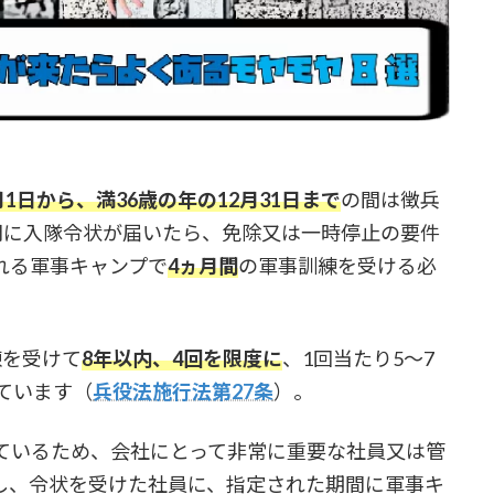
月1日から、満36歳の年の12月31日まで
の間は徴兵
間に入隊令状が届いたら、免除又は一時停止の要件
れる軍事キャンプで
4ヵ月間
の軍事訓練を受ける必
練を受けて
8年以内、4回を限度に
、1回当たり5～7
ています（
兵役法施行法第27条
）。
ているため、会社にとって非常に重要な社員又は管
し、令状を受けた社員に、指定された期間に軍事キ