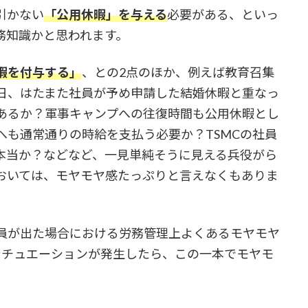
引かない
「公用休暇」を与える
必要がある、といっ
務知識かと思われます。
暇を付与する」
、との2点のほか、例えば教育召集
日、はたまた社員が予め申請した結婚休暇と重なっ
あるか？軍事キャンプへの往復時間も公用休暇とし
へも通常通りの時給を支払う必要か？TSMCの社員
本当か？などなど、一見単純そうに見える兵役がら
おいては、モヤモヤ感たっぷりと言えなくもありま
員が出た場合における労務管理上よくあるモヤモヤ
シチュエーションが発生したら、この一本でモヤモ
。