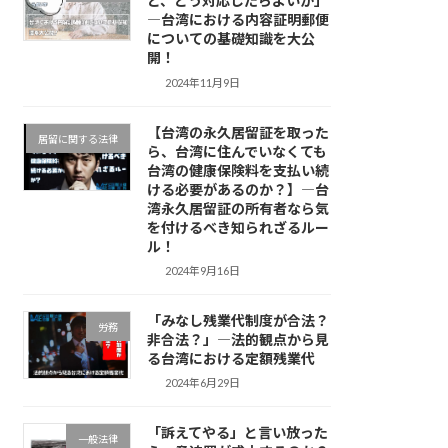
ど、どう対応したらよいか」
―台湾における内容証明郵便
についての基礎知識を大公
開！
2024年11月9日
【台湾の永久居留証を取った
居留に関する法律
ら、台湾に住んでいなくても
台湾の健康保険料を支払い続
ける必要があるのか？】―台
湾永久居留証の所有者なら気
を付けるべき知られざるルー
ル！
2024年9月16日
「みなし残業代制度が合法？
労務
非合法？」―法的観点から見
る台湾における定額残業代
2024年6月29日
「訴えてやる」と言い放った
一般法律