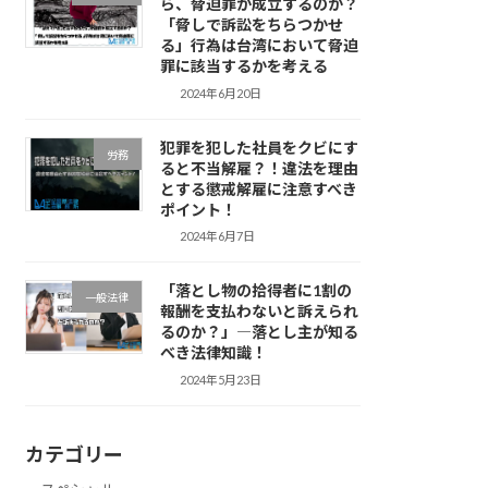
ら、脅迫罪が成立するのか？
「脅しで訴訟をちらつかせ
る」行為は台湾において脅迫
罪に該当するかを考える
2024年6月20日
犯罪を犯した社員をクビにす
労務
ると不当解雇？！違法を理由
とする懲戒解雇に注意すべき
ポイント！
2024年6月7日
「落とし物の拾得者に1割の
一般法律
報酬を支払わないと訴えられ
るのか？」―落とし主が知る
べき法律知識！
2024年5月23日
カテゴリー