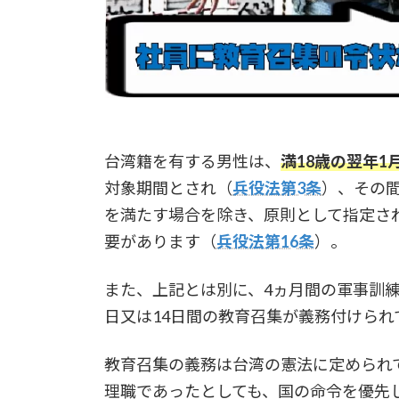
台湾籍を有する男性は、
満18歳の翌年1
対象期間とされ（
兵役法第3条
）、その
を満たす場合を除き、原則として指定さ
要があります（
兵役法第16条
）。
また、上記とは別に、4ヵ月間の軍事訓
日又は14日間の教育召集が義務付けられ
教育召集の義務は台湾の憲法に定められ
理職であったとしても、国の命令を優先