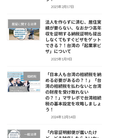
2025年2月17日
法人を作らずに済む、居住実
居留に関する法律
績が要らない、なおかつ高年
収を証明する納税証明も提出
しなくてもすぐビザをゲット
できる？！台湾の「起業家ビ
ザ」について
2025年1月9日
「日本人も台湾の相続税を納
相続税
める必要があるの？！」「台
湾の相続税を払わないと台湾
の財産を受け取れない
の？！」マサレポで台湾相続
税の基本設定を攻略しましょ
う！
2024年12月14日
「内容証明郵便が届いたけ
一般法律