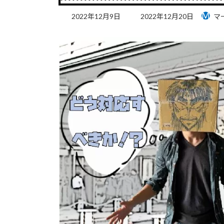
最
2022年12月9日
2022年12月20日
マ
終
更
新
日
時
: