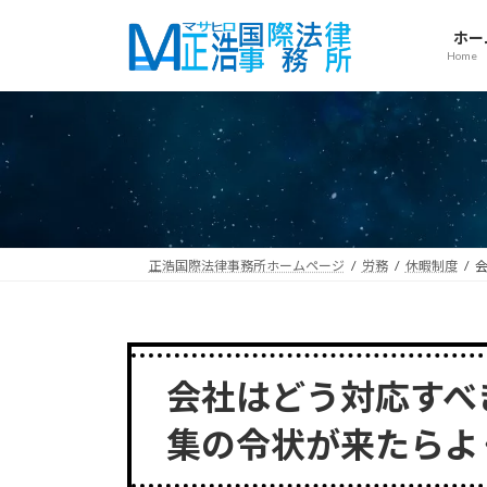
コ
ナ
ン
ビ
ホー
Home
テ
ゲ
ン
ー
ツ
シ
へ
ョ
ス
ン
キ
に
ッ
移
プ
動
正浩国際法律事務所ホームページ
労務
休暇制度
会社はどう対応すべ
集の令状が来たらよ