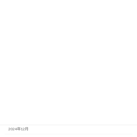
個人所得税
印紙税
営業税（消費税に該当）
娯楽税
法人税
相続税
租税条約
アーカイブ
2025年3月
2025年2月
2025年1月
2024年12月