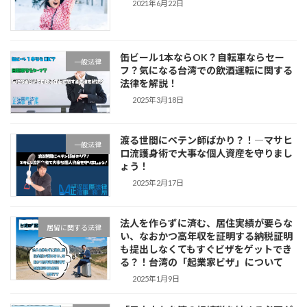
2021年6月22日
缶ビール1本ならOK？自転車ならセー
一般法律
フ？気になる台湾での飲酒運転に関する
法律を解説！
2025年3月18日
渡る世間にペテン師ばかり？！―マサヒ
一般法律
ロ流護身術で大事な個人資産を守りまし
ょう！
2025年2月17日
法人を作らずに済む、居住実績が要らな
居留に関する法律
い、なおかつ高年収を証明する納税証明
も提出しなくてもすぐビザをゲットでき
る？！台湾の「起業家ビザ」について
2025年1月9日