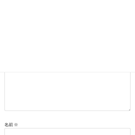
契約書関係
カテゴリー
契約書
渉外民事法律適用法
準拠法
タグ
コメントを残す
メールアドレスが公開されることはありません。
※
が付いている
欄は必須項目です
コメント
※
名前
※